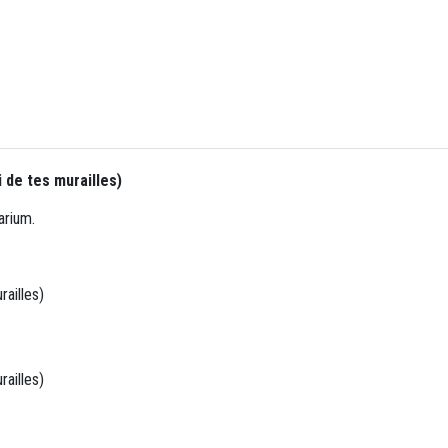
 de tes murailles)
arium.
railles)
railles)