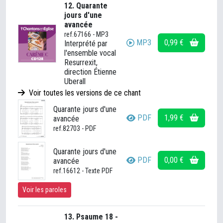
12. Quarante
jours d'une
avancée
ref.67166 - MP3
MP3
0,99 €
Interprété par
l'ensemble vocal
Resurrexit,
direction Étienne
Uberall
Voir toutes les versions de ce chant
Quarante jours d'une
PDF
1,99 €
avancée
ref.82703 - PDF
Quarante jours d'une
PDF
0,00 €
avancée
ref.16612 - Texte PDF
Voir les paroles
13. Psaume 18 -