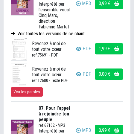
MP3
0,99 €
Interprété par
l'ensemble vocal
Cinq Mars,
direction
Fabienne Martet
Voir toutes les versions de ce chant
Revenez à moi de
PDF
1,99 €
tout votre cœur
ref.75691 - PDF
Revenez à moi de
PDF
0,00 €
tout votre cœur
ref.12680 - Texte PDF
Voir les paroles
07. Pour l'appel
à rejoindre ton
peuple
ref.67162 - MP3
MP3
0,99 €
Interprété par