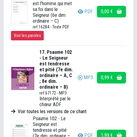
est l’homme qui met
sa foi dans le
PDF
0,00 €
Seigneur (6e dim.
ordinaire – C)
ref.16284 - Texte PDF
Voir les paroles
17. Psaume 102
- Le Seigneur
est tendresse
et pitié (7e dim.
ordinaire – A, C
MP3
0,99 €
; 8e dim.
ordinaire – B)
ref.67172 - MP3
Interprété par le
chœur ADF
Voir toutes les versions de ce chant
Psaume 102 - Le
Seigneur est
tendresse et pitié
PDF
1,99 €
(7e dim. ordinaire –