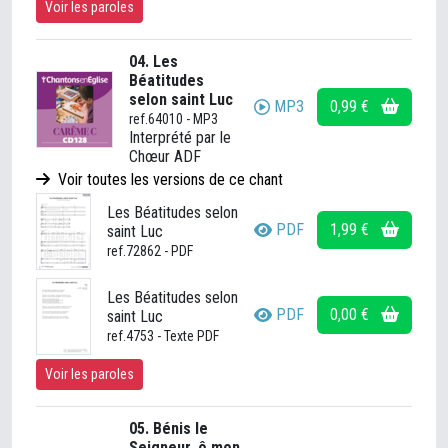
Voir les paroles
04. Les
Béatitudes
selon saint Luc
MP3
0,99 €
ref.64010 - MP3
Interprété par le
Chœur ADF
Voir toutes les versions de ce chant
Les Béatitudes selon
PDF
1,99 €
saint Luc
ref.72862 - PDF
Les Béatitudes selon
PDF
0,00 €
saint Luc
ref.4753 - Texte PDF
Voir les paroles
05. Bénis le
Seigneur, ô mon