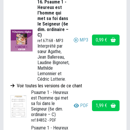
16. Psaume 1 -
Heureux est
l’homme qui
met sa foi dans
le Seigneur (6e
dim. ordinaire –
C)
MP3
0,99 €
ref.67168 - MP3
Interprété par
sœur Agathe,
Jean Ballereau,
Laudine Bignonet,
Mathilde
Lemonnier et
Cédric Lotterie.
Voir toutes les versions de ce chant
Psaume 1 - Heureux
est l’homme qui met
sa foi dans le
PDF
1,99 €
Seigneur (6e dim.
ordinaire – C)
ref.84852 - PDF
Psaume 1 - Heureux