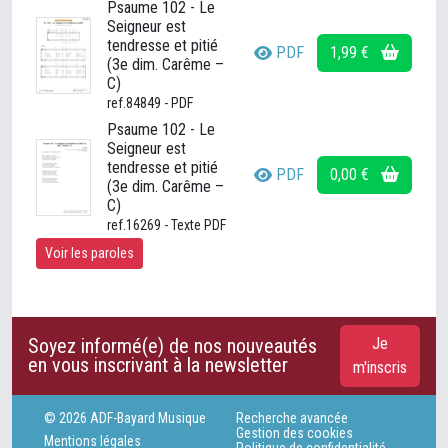
Psaume 102 - Le
Seigneur est
tendresse et pitié
PDF
1,99 €
(3e dim. Carême –
C)
ref.84849 - PDF
Psaume 102 - Le
Seigneur est
tendresse et pitié
PDF
0,00 €
(3e dim. Carême –
C)
ref.16269 - Texte PDF
Voir les paroles
Soyez informé(e) de nos nouveautés
Je
en vous inscrivant à la newsletter
m'inscris
© 2026 ADF-Bayard Musique
Recherche avancée
Gestion des cookies
Mentions légales