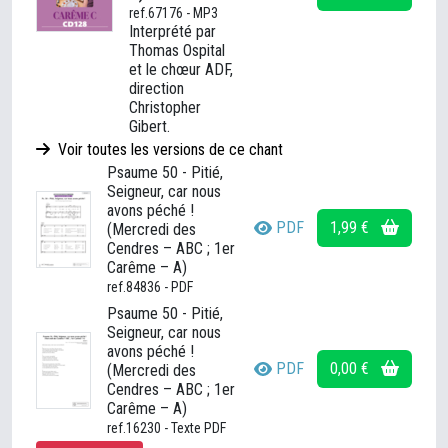
ref.67176 - MP3
Interprété par
Thomas Ospital
et le chœur ADF,
direction
Christopher
Gibert.
Voir toutes les versions de ce chant
Psaume 50 - Pitié,
Seigneur, car nous
avons péché !
PDF
1,99 €
(Mercredi des
Cendres – ABC ; 1er
Carême – A)
ref.84836 - PDF
Psaume 50 - Pitié,
Seigneur, car nous
avons péché !
PDF
0,00 €
(Mercredi des
Cendres – ABC ; 1er
Carême – A)
ref.16230 - Texte PDF