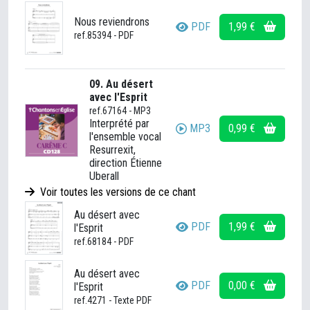
Nous reviendrons
PDF
1,99 €
ref.85394 - PDF
09. Au désert
avec l'Esprit
ref.67164 - MP3
Interprété par
MP3
0,99 €
l'ensemble vocal
Resurrexit,
direction Étienne
Uberall
Voir toutes les versions de ce chant
Au désert avec
PDF
1,99 €
l'Esprit
ref.68184 - PDF
Au désert avec
PDF
0,00 €
l'Esprit
ref.4271 - Texte PDF