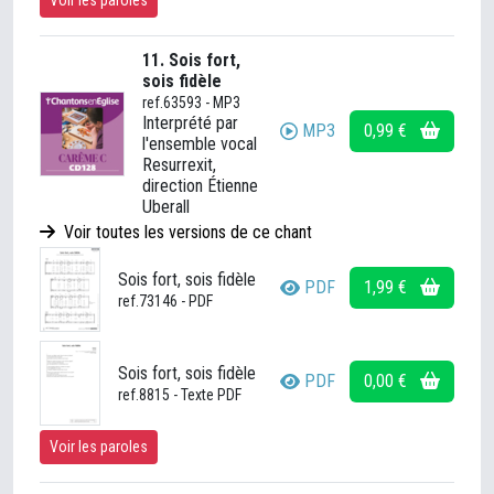
Voir les paroles
11. Sois fort,
sois fidèle
ref.63593 - MP3
Interprété par
MP3
0,99 €
l'ensemble vocal
Resurrexit,
direction Étienne
Uberall
Voir toutes les versions de ce chant
Sois fort, sois fidèle
PDF
1,99 €
ref.73146 - PDF
Sois fort, sois fidèle
PDF
0,00 €
ref.8815 - Texte PDF
Voir les paroles