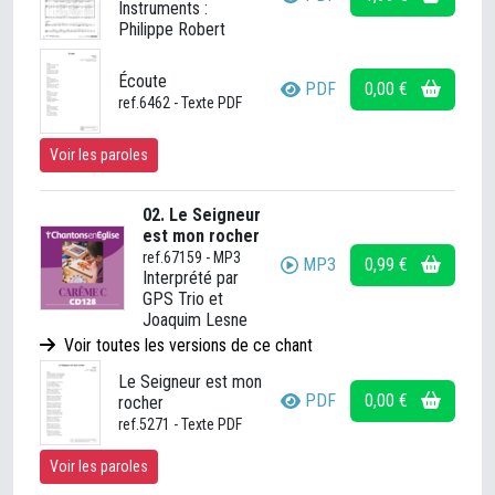
Instruments :
Philippe Robert
Écoute
PDF
0,00 €
ref.6462 - Texte PDF
Voir les paroles
02. Le Seigneur
est mon rocher
ref.67159 - MP3
MP3
0,99 €
Interprété par
GPS Trio et
Joaquim Lesne
Voir toutes les versions de ce chant
Le Seigneur est mon
PDF
0,00 €
rocher
ref.5271 - Texte PDF
Voir les paroles