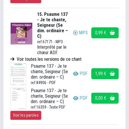
15. Psaume 137
- Je te chante,
Seigneur (5e
dim. ordinaire –
MP3
0,99 €
C)
ref.67171 - MP3
Interprété par le
chœur ADF.
Voir toutes les versions de ce chant
Psaume 137 - Je te
chante, Seigneur (5e
PDF
1,99 €
dim. ordinaire – C)
ref.84906 - PDF
Psaume 137 - Je te
chante, Seigneur (5e
PDF
0,00 €
dim. ordinaire – C)
ref.16359 - Texte PDF
Voir les paroles