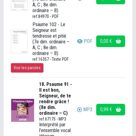
A, C ; 8e dim.
ordinaire – B)
ref.84970 - PDF
Psaume 102 - Le
Seigneur est
tendresse et pitié
PDF
0,00 €
(7e dim. ordinaire –
A, C ; 8e dim.
ordinaire – B)
ref.16357 - Texte PDF
Voir les paroles
18. Psaume 91 -
Il est bon,
Seigneur, de te
rendre grâce !
(8e dim.
MP3
0,99 €
ordinaire – C)
ref.67175 - MP3
Interprété par
l'ensemble vocal