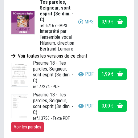
Tes paroles,
Seigneur, sont
esprit (3e dim. -
C)
MP3
0,99 €
ref.67167 - MP3
Interprété par
l'ensemble vocal
Hilarium, direction
Bertrand Lemaire
Voir toutes les versions de ce chant
Psaume 18 - Tes
paroles, Seigneur,
PDF
1,99 €
sont esprit (3e dim. -
C)
ref.77274 - PDF
Psaume 18 - Tes
paroles, Seigneur,
PDF
0,00 €
sont esprit (3e dim. -
C)
ref.13756 - Texte PDF
Voir les paroles