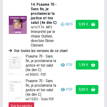
14. Psaume 70 -
Sans fin, je
proclamerai ta
justice et ton
salut (4e dim C)
MP3
0,99 €
ref.67174 - MP3
Interprété par le
chœur Orphée,
direction Olivier
Clément.
Voir toutes les versions de ce chant
Psaume 70 - Sans
fin, je proclamerai ta
PDF
1,99 €
justice et ton salut
(4e dim C)
ref.83653 - PDF
Psaume 70 - Sans
fin, je proclamerai ta
PDF
0,00 €
justice et ton salut
(4e dim C)
ref.15351 - Texte PDF
Voir les paroles