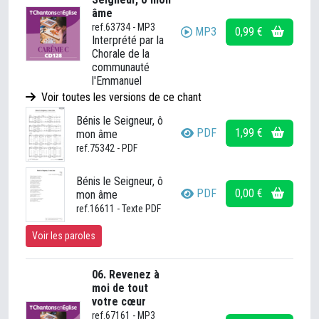
âme
ref.63734 - MP3
MP3
0,99 €
Interprété par la
Chorale de la
communauté
l'Emmanuel
Voir toutes les versions de ce chant
Bénis le Seigneur, ô
PDF
1,99 €
mon âme
ref.75342 - PDF
Bénis le Seigneur, ô
PDF
0,00 €
mon âme
ref.16611 - Texte PDF
Voir les paroles
06. Revenez à
moi de tout
votre cœur
ref.67161 - MP3