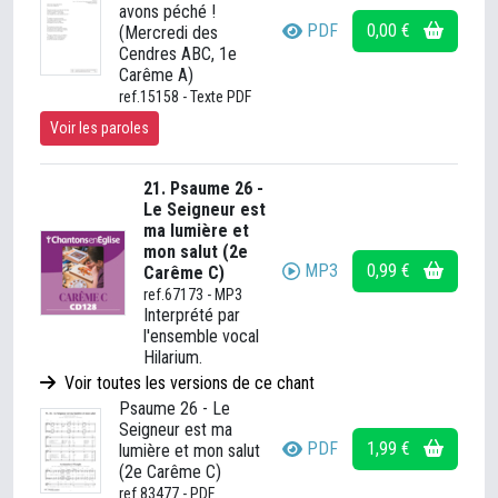
avons péché !
PDF
0,00 €
(Mercredi des
Cendres ABC, 1e
Carême A)
ref.15158 - Texte PDF
Voir les paroles
21. Psaume 26 -
Le Seigneur est
ma lumière et
mon salut (2e
MP3
0,99 €
Carême C)
ref.67173 - MP3
Interprété par
l'ensemble vocal
Hilarium.
Voir toutes les versions de ce chant
Psaume 26 - Le
Seigneur est ma
PDF
1,99 €
lumière et mon salut
(2e Carême C)
ref.83477 - PDF