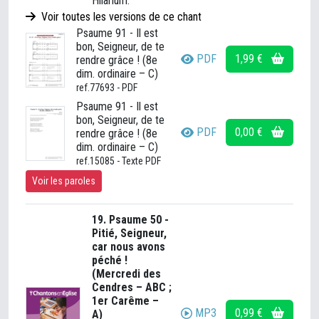
Hilarium.
Voir toutes les versions de ce chant
Psaume 91 - Il est
bon, Seigneur, de te
PDF
1,99 €
rendre grâce ! (8e
dim. ordinaire – C)
ref.77693 - PDF
Psaume 91 - Il est
bon, Seigneur, de te
PDF
0,00 €
rendre grâce ! (8e
dim. ordinaire – C)
ref.15085 - Texte PDF
Voir les paroles
19. Psaume 50 -
Pitié, Seigneur,
car nous avons
péché !
(Mercredi des
Cendres – ABC ;
1er Carême –
MP3
0,99 €
A)