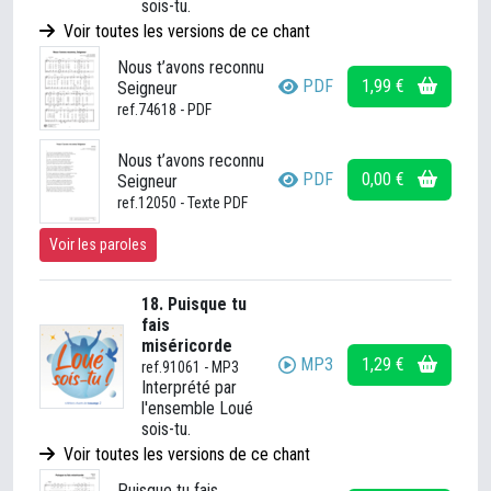
sois-tu.
Voir toutes les versions de ce chant
Nous t’avons reconnu
PDF
1,99 €
Seigneur
ref.74618 - PDF
Nous t’avons reconnu
PDF
0,00 €
Seigneur
ref.12050 - Texte PDF
Voir les paroles
18. Puisque tu
fais
miséricorde
MP3
1,29 €
ref.91061 - MP3
Interprété par
l'ensemble Loué
sois-tu.
Voir toutes les versions de ce chant
Puisque tu fais