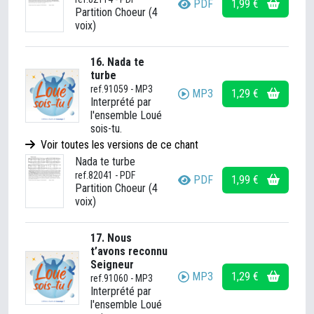
PDF
1,99 €
Partition Choeur (4
voix)
16. Nada te
turbe
ref.91059 - MP3
MP3
1,29 €
Interprété par
l'ensemble Loué
sois-tu.
Voir toutes les versions de ce chant
Nada te turbe
ref.82041 - PDF
PDF
1,99 €
Partition Choeur (4
voix)
17. Nous
t’avons reconnu
Seigneur
MP3
1,29 €
ref.91060 - MP3
Interprété par
l'ensemble Loué