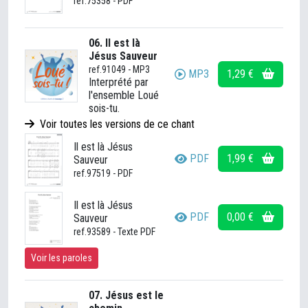
ref.75358 - PDF
06. Il est là
Jésus Sauveur
ref.91049 - MP3
MP3
1,29 €
Interprété par
l'ensemble Loué
sois-tu.
Voir toutes les versions de ce chant
Il est là Jésus
PDF
1,99 €
Sauveur
ref.97519 - PDF
Il est là Jésus
PDF
0,00 €
Sauveur
ref.93589 - Texte PDF
Voir les paroles
07. Jésus est le