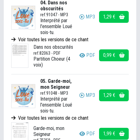
04. Dans nos
obscurités
ref.91047 - MP3
MP3
1,29 €
Interprété par
l'ensemble Loué
sois-tu.
Voir toutes les versions de ce chant
Dans nos obscurités
ref.82063 - PDF
PDF
0,99 €
Partition Choeur (4
voix)
05. Garde-moi,
mon Seigneur
ref.91048 - MP3
MP3
1,29 €
Interprété par
l'ensemble Loué
sois-tu.
Voir toutes les versions de ce chant
Garde-moi, mon
PDF
1,99 €
Seigneur