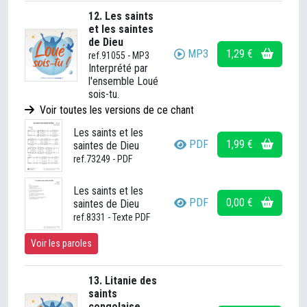
12. Les saints
et les saintes
de Dieu
MP3
1,29 €
ref.91055 - MP3
Interprété par
l'ensemble Loué
sois-tu.
Voir toutes les versions de ce chant
Les saints et les
PDF
1,99 €
saintes de Dieu
ref.73249 - PDF
Les saints et les
PDF
0,00 €
saintes de Dieu
ref.8331 - Texte PDF
Voir les paroles
13. Litanie des
saints
congolaise