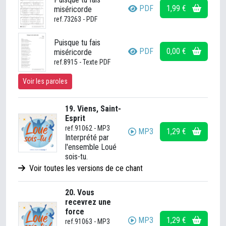
PDF
1,99 €
miséricorde
ref.73263 - PDF
Puisque tu fais
PDF
0,00 €
miséricorde
ref.8915 - Texte PDF
Voir les paroles
19. Viens, Saint-
Esprit
ref.91062 - MP3
MP3
1,29 €
Interprété par
l'ensemble Loué
sois-tu.
Voir toutes les versions de ce chant
20. Vous
recevrez une
force
MP3
1,29 €
ref.91063 - MP3