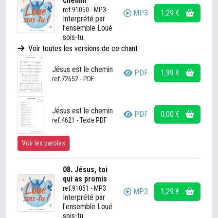
chemin
ref.91050 - MP3
MP3
1,29 €
Interprété par
l'ensemble Loué
sois-tu.
Voir toutes les versions de ce chant
Jésus est le chemin
PDF
1,99 €
ref.72652 - PDF
Jésus est le chemin
PDF
0,00 €
ref.4621 - Texte PDF
Voir les paroles
08. Jésus, toi
qui as promis
ref.91051 - MP3
MP3
1,29 €
Interprété par
l'ensemble Loué
sois-tu.