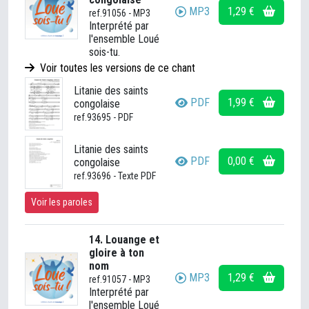
MP3
1,29 €
ref.91056 - MP3
Interprété par
l'ensemble Loué
sois-tu.
Voir toutes les versions de ce chant
Litanie des saints
PDF
1,99 €
congolaise
ref.93695 - PDF
Litanie des saints
PDF
0,00 €
congolaise
ref.93696 - Texte PDF
Voir les paroles
14. Louange et
gloire à ton
nom
MP3
1,29 €
ref.91057 - MP3
Interprété par
l'ensemble Loué