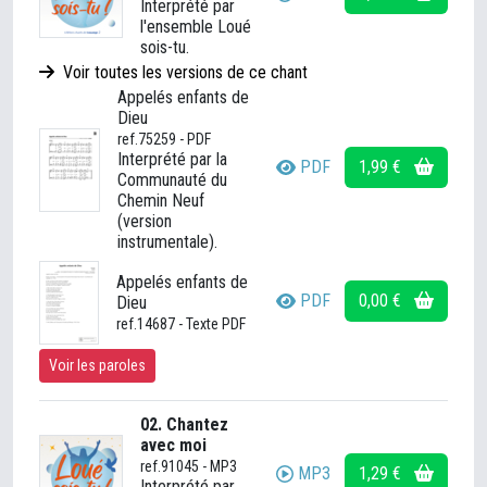
Interprété par
l'ensemble Loué
sois-tu.
Voir toutes les versions de ce chant
Appelés enfants de
Dieu
ref.75259 - PDF
Interprété par la
PDF
1,99 €
Communauté du
Chemin Neuf
(version
instrumentale).
Appelés enfants de
PDF
0,00 €
Dieu
ref.14687 - Texte PDF
Voir les paroles
02. Chantez
avec moi
ref.91045 - MP3
MP3
1,29 €
Interprété par