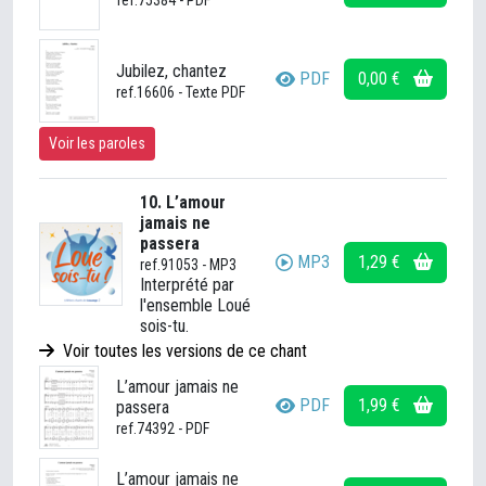
Jubilez, chantez
PDF
0,00 €
ref.16606 - Texte PDF
Voir les paroles
10. L’amour
jamais ne
passera
MP3
1,29 €
ref.91053 - MP3
Interprété par
l'ensemble Loué
sois-tu.
Voir toutes les versions de ce chant
L’amour jamais ne
PDF
1,99 €
passera
ref.74392 - PDF
L’amour jamais ne