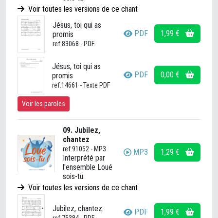
Voir toutes les versions de ce chant
Jésus, toi qui as
PDF
1,99 €
promis
ref.83068 - PDF
Jésus, toi qui as
PDF
0,00 €
promis
ref.14661 - Texte PDF
Voir les paroles
09. Jubilez,
chantez
ref.91052 - MP3
MP3
1,29 €
Interprété par
l'ensemble Loué
sois-tu.
Voir toutes les versions de ce chant
Jubilez, chantez
PDF
1,99 €
ref.75384 - PDF