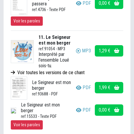
PDF
0,00 €
passera
ref.4736 - Texte PDF
Voir les paroles
11. Le Seigneur
est mon berger
ref.91054 - MP3
MP3
1,29 €
Interprété par
l'ensemble Loué
sois-tu.
Voir toutes les versions de ce chant
Le Seigneur est mon
PDF
1,99 €
berger
ref.93688 - PDF
Le Seigneur est mon
PDF
0,00 €
berger
ref.15533 - Texte PDF
Voir les paroles