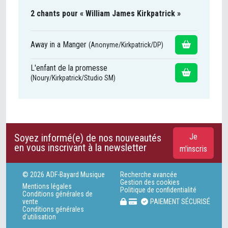
2 chants pour « William James Kirkpatrick »
Away in a Manger
(Anonyme/Kirkpatrick/DP)
L'enfant de la promesse
(Noury/Kirkpatrick/Studio SM)
Soyez informé(e) de nos nouveautés
Je
en vous inscrivant à la newsletter
m'inscris
© 2026 ADF-Bayard Musique
Recherche avancée
Gestion des cookies
Mentions légales
Politique de confidentialité
Conditions générales de
vente
PAIEMENT SÉCURISÉ
Conditions générales
d'utilisation