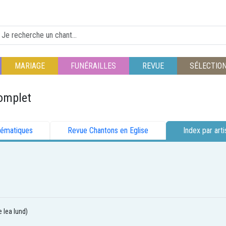
MARIAGE
FUNÉRAILLES
REVUE
SÉLECTIO
omplet
hématiques
Revue Chantons en Eglise
Index par arti
e lea lund)