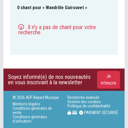
0 chant pour « Wandrille Guirouvet »
Il n'y a pas de chant pour votre
recherche
Soyez informé(e) de nos nouveautés
Je
en vous inscrivant à la newsletter
m'inscris
© 2026 ADF-Bayard Musique
Recherche avancée
Gestion des cookies
Mentions légales
Politique de confidentialité
Conditions générales de
vente
PAIEMENT SÉCURISÉ
Conditions générales
d'utilisation