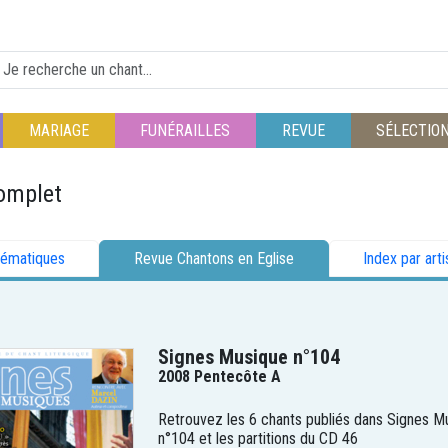
MARIAGE
FUNÉRAILLES
REVUE
SÉLECTIO
omplet
hématiques
Revue Chantons en Eglise
Index par arti
Signes Musique n°104
2008 Pentecôte A
Retrouvez les 6 chants publiés dans Signes M
n°104 et les partitions du CD 46