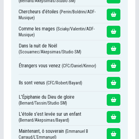
(Bernard/Akepsimas/Studio SM)
Chercheurs d’étoiles
(Perrin/Boldrini/ADF-
Musique)
Comme les mages
(Sciaky/Valentin/ADF-
Musique)
Dans la nuit de Noël
(Scouarnec/Akepsimas/Studio SM)
Étrangers vous venez
(CFC/Daniel/Kinnor)
Ils sont venus
(CFC/Robert/Bayard)
L'Épiphanie du Dieu de gloire
(Bernard/Tassin/Studio SM)
L'étoile s'est levée sur un enfant
(Bernard/Akepsimas/Bayard)
Maintenant, ô souverain
(Emmanuel B
Carraud/L'Emmanuel)