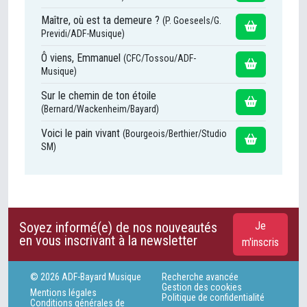
Maître, où est ta demeure ?
(P. Goeseels/G.
Previdi/ADF-Musique)
Ô viens, Emmanuel
(CFC/Tossou/ADF-
Musique)
Sur le chemin de ton étoile
(Bernard/Wackenheim/Bayard)
Voici le pain vivant
(Bourgeois/Berthier/Studio
SM)
Soyez informé(e) de nos nouveautés
Je
en vous inscrivant à la newsletter
m'inscris
© 2026 ADF-Bayard Musique
Recherche avancée
Gestion des cookies
Mentions légales
Politique de confidentialité
Conditions générales de