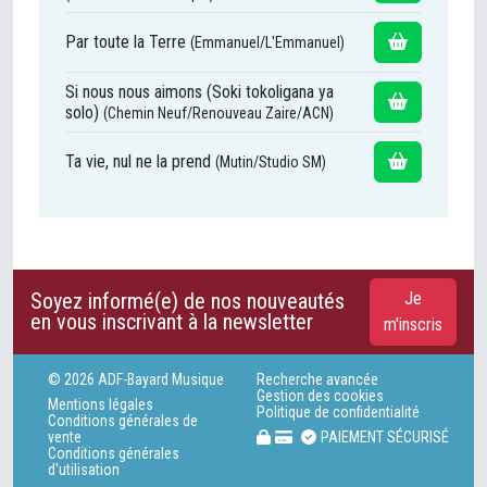
Par toute la Terre
(Emmanuel/L'Emmanuel)
Si nous nous aimons (Soki tokoligana ya
solo)
(Chemin Neuf/Renouveau Zaire/ACN)
Ta vie, nul ne la prend
(Mutin/Studio SM)
Soyez informé(e) de nos nouveautés
Je
en vous inscrivant à la newsletter
m'inscris
© 2026 ADF-Bayard Musique
Recherche avancée
Gestion des cookies
Mentions légales
Politique de confidentialité
Conditions générales de
vente
PAIEMENT SÉCURISÉ
Conditions générales
d'utilisation