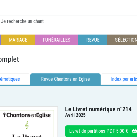
MARIAGE
FUNÉRAILLES
REVUE
SÉLECTIO
omplet
hématiques
Revue Chantons en Eglise
Index par arti
Le Livret numérique n°214
Avril 2025
Livret de partitions PDF 5,00 €