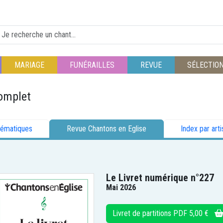
MARIAGE
FUNÉRAILLES
REVUE
SÉLECTIO
omplet
hématiques
Revue Chantons en Eglise
Index par arti
Le Livret numérique n°227
Mai 2026
Livret de partitions PDF 5,00 €