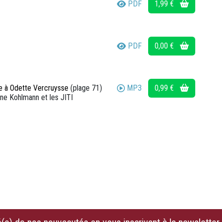
PDF
1,99 €
PDF
0,00 €
MP3
0,99 €
à Odette Vercruysse
(plage 71)
ine Kohlmann et les JITI