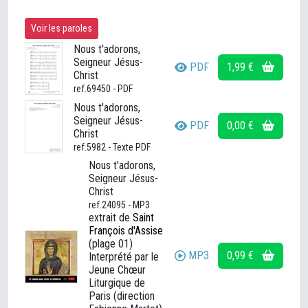
Voir les paroles
Nous t'adorons,
Seigneur Jésus-
PDF
1,99 €
Christ
ref.69450 - PDF
Nous t'adorons,
Seigneur Jésus-
PDF
0,00 €
Christ
ref.5982 - Texte PDF
Nous t'adorons,
Seigneur Jésus-
Christ
ref.24095 - MP3
extrait de
Saint
François d'Assise
(plage 01)
MP3
0,99 €
Interprété par le
Jeune Chœur
Liturgique de
Paris (direction