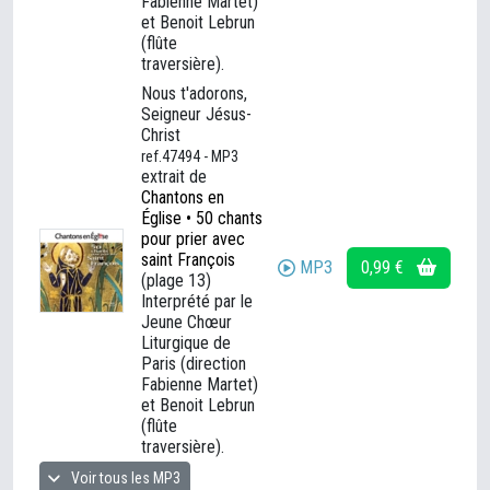
Fabienne Martet)
et Benoit Lebrun
(flûte
traversière).
Nous t'adorons,
Seigneur Jésus-
Christ
ref.47494 - MP3
extrait de
Chantons en
Église • 50 chants
pour prier avec
saint François
MP3
0,99 €
(plage 13)
Interprété par le
Jeune Chœur
Liturgique de
Paris (direction
Fabienne Martet)
et Benoit Lebrun
(flûte
traversière).
Voir tous les MP3