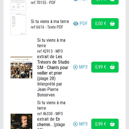
ref.70155 - PDF
Si tu viens à ma terre
PDF
0,00 €
ref.6616 - Texte PDF
Si tu viens à ma
terre
ref.42913 - MP3
extrait de
Les
Trésors de Studio
MP3
0,99 €
SM - Chants pour
veiller et prier
(plage 28)
Interprété par
Jean-Pierre
Bonsirven.
Si tu viens à ma
terre
ref.46330 - MP3
extrait de
En
MP3
0,99 €
chemin...
(plage