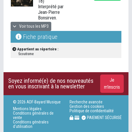
18)
Interprété par
Jean-Pierre
Bonsirven.
Voir tous les MP3
Fiche pratique
Appartient au répertoire :
Scoutisme
Soyez informé(e) de nos nouveautés
Je
en vous inscrivant à la newsletter
m'inscris
© 2026 ADF-Bayard Musique
Recherche avancée
Gestion des cookies
Mentions légales
Politique de confidentialité
Conditions générales de
vente
PAIEMENT SÉCURISÉ
Conditions générales
d'utilisation