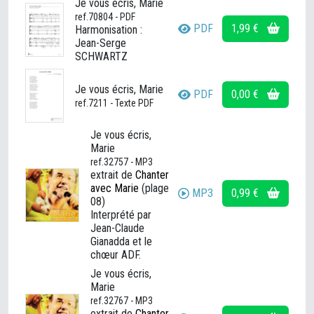
Je vous écris, Marie
ref.70804 - PDF
PDF
1,99 €
Harmonisation :
Jean-Serge
SCHWARTZ
Je vous écris, Marie
PDF
0,00 €
ref.7211 - Texte PDF
Je vous écris,
Marie
ref.32757 - MP3
extrait de
Chanter
avec Marie
(plage
MP3
0,99 €
08)
Interprété par
Jean-Claude
Gianadda et le
chœur ADF.
Je vous écris,
Marie
ref.32767 - MP3
extrait de
Chanter