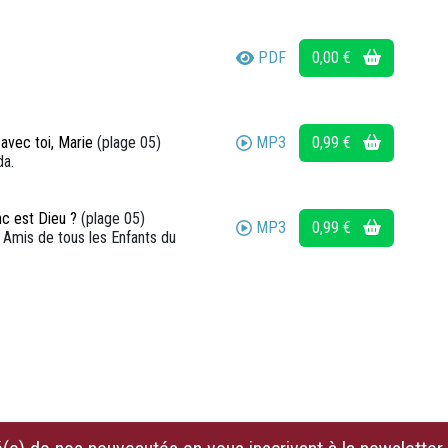
PDF
0,00 €
MP3
0,99 €
avec toi, Marie
(plage 05)
da.
nc est Dieu ?
(plage 05)
MP3
0,99 €
 Amis de tous les Enfants du