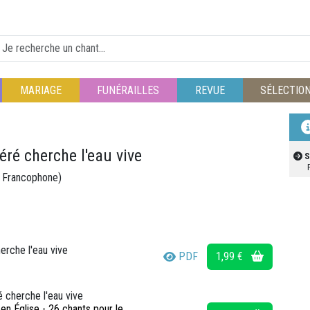
MARIAGE
FUNÉRAILLES
REVUE
SÉLECTIO
ré cherche l'eau vive
S
e Francophone)
rche l'eau vive
PDF
1,99 €
 cherche l'eau vive
en Église - 26 chants pour le