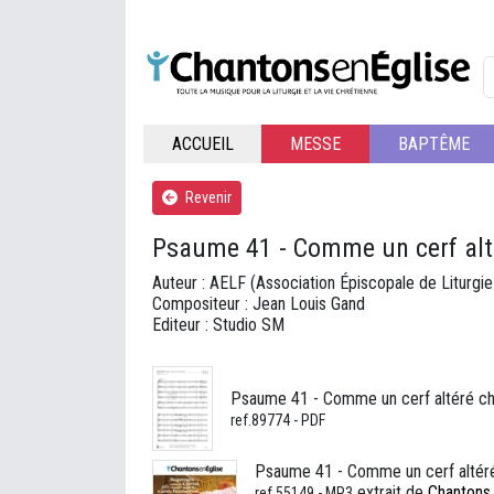
ACCUEIL
MESSE
BAPTÊME
Revenir
Psaume 41 - Comme un cerf alté
Auteur : AELF (Association Épiscopale de Liturgi
Compositeur : Jean Louis Gand
Editeur : Studio SM
Psaume 41 - Comme un cerf altéré che
ref.89774 - PDF
Psaume 41 - Comme un cerf altéré
extrait de
Chantons 
ref.55149 - MP3