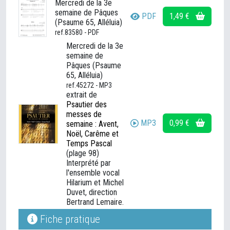
Mercredi de la 3e
semaine de Pâques
PDF
1,49 €
(Psaume 65, Alléluia)
ref.83580 - PDF
Mercredi de la 3e
semaine de
Pâques (Psaume
65, Alléluia)
ref.45272 - MP3
extrait de
Psautier des
messes de
MP3
0,99 €
semaine : Avent,
Noël, Carême et
Temps Pascal
(plage 98)
Interprété par
l'ensemble vocal
Hilarium et Michel
Duvet, direction
Bertrand Lemaire.
Fiche pratique