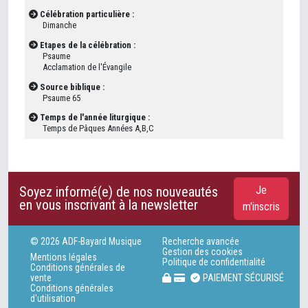
Célébration particulière :
Dimanche
Etapes de la célébration :
Psaume
Acclamation de l'Évangile
Source biblique :
Psaume 65
Temps de l'année liturgique :
Temps de Pâques Années A,B,C
Soyez informé(e) de nos nouveautés
Je
en vous inscrivant à la newsletter
m'inscris
© 2026 ADF-Bayard Musique
Recherche avancée
Gestion des cookies
Mentions légales
Politique de confidentialité
Conditions générales de
vente
PAIEMENT SÉCURISÉ
Conditions générales
d'utilisation