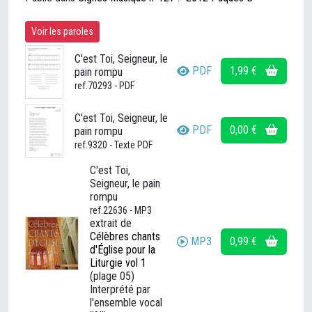
Voir les paroles
C'est Toi, Seigneur, le
PDF
1,99 €
pain rompu
ref.70293 - PDF
C'est Toi, Seigneur, le
PDF
0,00 €
pain rompu
ref.9320 - Texte PDF
C'est Toi,
Seigneur, le pain
rompu
ref.22636 - MP3
extrait de
Célèbres chants
MP3
0,99 €
d'Église pour la
Liturgie vol 1
(plage 05)
Interprété par
l'ensemble vocal