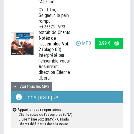
l'Alliance.
C'est Toi,
Seigneur, le pain
rompu
ref.36673 - MP3
extrait de
Chants
Notés de
MP3
0,99 €
l'assemblée Vol.
2
(plage 03)
Interprété par
l'ensemble vocal
Resurrexit,
direction Étienne
Uberall.
Voir tous les MP3
Fiche pratique
Appartient aux répertoires :
Chants notés de l'assemblée (CNA)
D'une même voix (DMV) - Canada
Chants déjà parus dans la Revue