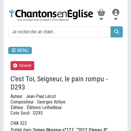
MENU
Revenir
C'est Toi, Seigneur, le pain rompu -
D293
Auteur : Jean-Paul Lécot
Compositeur : Georges Kirbye
Editeur : Éditions Lethielleux
Cote Secli : D293
CNA 322
Publié dans
Signes Musique n°127 : "2012 Pâques B"