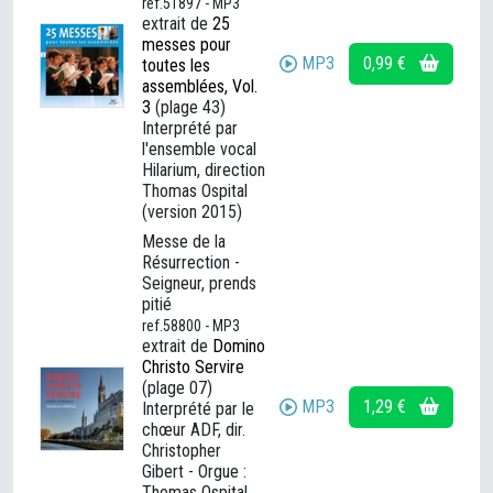
ref.51897 - MP3
extrait de
25
messes pour
MP3
0,99 €
toutes les
assemblées, Vol.
3
(plage 43)
Interprété par
l'ensemble vocal
Hilarium, direction
Thomas Ospital
(version 2015)
Messe de la
Résurrection -
Seigneur, prends
pitié
ref.58800 - MP3
extrait de
Domino
Christo Servire
(plage 07)
MP3
1,29 €
Interprété par le
chœur ADF, dir.
Christopher
Gibert - Orgue :
Thomas Ospital