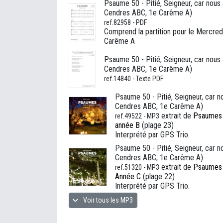
Psaume 50 - Pitié, Seigneur, car nous
Cendres ABC, 1e Carême A)
ref.82958 - PDF
Comprend la partition pour le Mercred
Carême A
Psaume 50 - Pitié, Seigneur, car nous
Cendres ABC, 1e Carême A)
ref.14840 - Texte PDF
Psaume 50 - Pitié, Seigneur, car 
Cendres ABC, 1e Carême A)
extrait de
Psaumes p
ref.49522 - MP3
année B
(plage 23)
Interprété par GPS Trio.
Psaume 50 - Pitié, Seigneur, car 
Cendres ABC, 1e Carême A)
extrait de
Psaumes p
ref.51320 - MP3
Année C
(plage 22)
Interprété par GPS Trio.
Voir tous les MP3