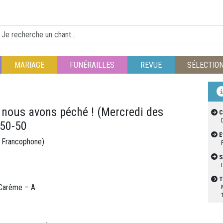
MARIAGE
FUNÉRAILLES
REVUE
SÉLECTIO
r nous avons péché ! (Mercredi des
C
L50-50
E
e Francophone)
S
T
 Carême – A