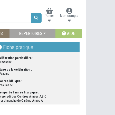
Panier
Mon compte
NS
REPERTOIRES
AIDE
Fiche pratique
élébration particulière :
Dimanche
tape de la célébration :
Psaume
ource biblique :
Psaume 50
emps de l'année liturgique :
Mercredi des Cendres Années A,B,C
1er dimanche de Carême Année A