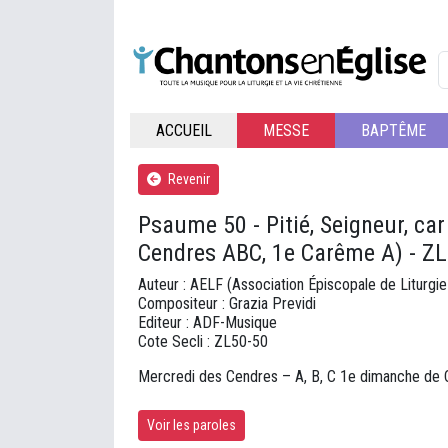
ACCUEIL
MESSE
BAPTÊME
Revenir
Psaume 50 - Pitié, Seigneur, ca
Cendres ABC, 1e Carême A) - Z
Auteur : AELF (Association Épiscopale de Liturgi
Compositeur : Grazia Previdi
Editeur : ADF-Musique
Cote Secli : ZL50-50
Mercredi des Cendres – A, B, C 1e dimanche de
Voir les paroles