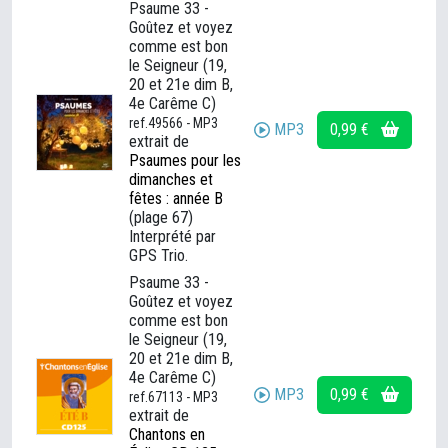
Psaume 33 -
Goûtez et voyez
comme est bon
le Seigneur (19,
20 et 21e dim B,
4e Carême C)
ref.49566 - MP3
MP3
0,99 €
extrait de
Psaumes pour les
dimanches et
fêtes : année B
(plage 67)
Interprété par
GPS Trio.
Psaume 33 -
Goûtez et voyez
comme est bon
le Seigneur (19,
20 et 21e dim B,
4e Carême C)
MP3
0,99 €
ref.67113 - MP3
extrait de
Chantons en