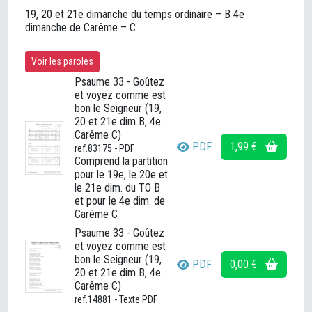
19, 20 et 21e dimanche du temps ordinaire – B 4e
dimanche de Carême – C
Voir les paroles
Psaume 33 - Goûtez
et voyez comme est
bon le Seigneur (19,
20 et 21e dim B, 4e
Carême C)
PDF
1,99 €
ref.83175 - PDF
Comprend la partition
pour le 19e, le 20e et
le 21e dim. du TO B
et pour le 4e dim. de
Carême C
Psaume 33 - Goûtez
et voyez comme est
bon le Seigneur (19,
PDF
0,00 €
20 et 21e dim B, 4e
Carême C)
ref.14881 - Texte PDF