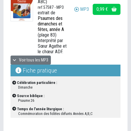
ABC)
ref.57587 - MP3
MP3
0,99 €
extrait de
Psaumes des
dimanches et
fêtes, année A
(plage 83)
Interprété par
Sœur Agathe et
le chœur ADF.
Voir tous les MP3
Fiche pratique
Célébration particulière :
Dimanche
Source biblique :
Psaume 26
Temps de l'année liturgique :
Commémoration des fidèles défunts Années A,B,C