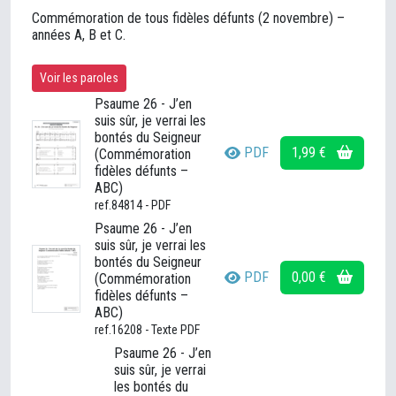
Commémoration de tous fidèles défunts (2 novembre) –
années A, B et C.
Voir les paroles
Psaume 26 - J’en
suis sûr, je verrai les
bontés du Seigneur
PDF
1,99 €
(Commémoration
fidèles défunts –
ABC)
ref.84814 - PDF
Psaume 26 - J’en
suis sûr, je verrai les
bontés du Seigneur
PDF
0,00 €
(Commémoration
fidèles défunts –
ABC)
ref.16208 - Texte PDF
Psaume 26 - J’en
suis sûr, je verrai
les bontés du