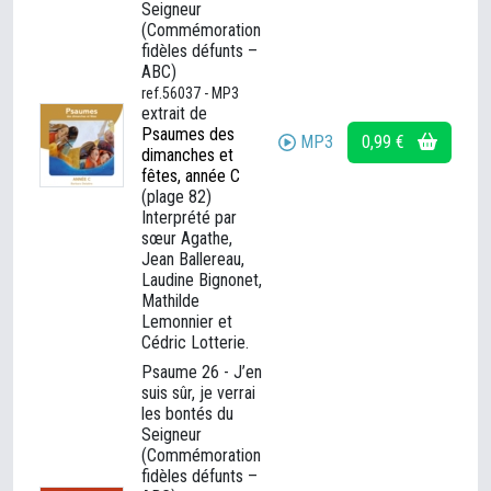
Seigneur
(Commémoration
fidèles défunts –
ABC)
ref.56037 - MP3
extrait de
Psaumes des
MP3
0,99 €
dimanches et
fêtes, année C
(plage 82)
Interprété par
sœur Agathe,
Jean Ballereau,
Laudine Bignonet,
Mathilde
Lemonnier et
Cédric Lotterie.
Psaume 26 - J’en
suis sûr, je verrai
les bontés du
Seigneur
(Commémoration
fidèles défunts –