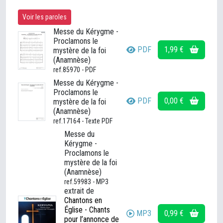
Voir les paroles
Messe du Kérygme -
Proclamons le
PDF
1,99 €
mystère de la foi
(Anamnèse)
ref.85970 - PDF
Messe du Kérygme -
Proclamons le
PDF
0,00 €
mystère de la foi
(Anamnèse)
ref.17164 - Texte PDF
Messe du
Kérygme -
Proclamons le
mystère de la foi
(Anamnèse)
ref.59983 - MP3
extrait de
Chantons en
Église - Chants
MP3
0,99 €
pour l’annonce de