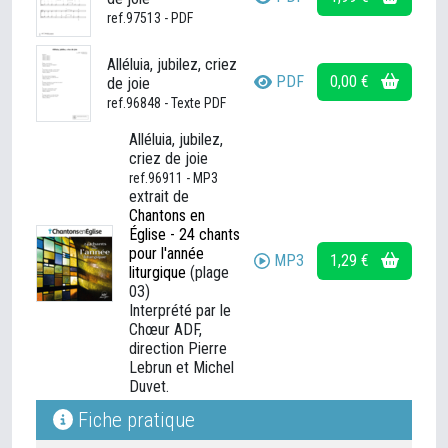
ref.97513 - PDF
Alléluia, jubilez, criez
PDF
0,00 €
de joie
ref.96848 - Texte PDF
Alléluia, jubilez,
criez de joie
ref.96911 - MP3
extrait de
Chantons en
Église - 24 chants
pour l'année
MP3
1,29 €
liturgique
(plage
03)
Interprété par le
Chœur ADF,
direction Pierre
Lebrun et Michel
Duvet.
Fiche pratique