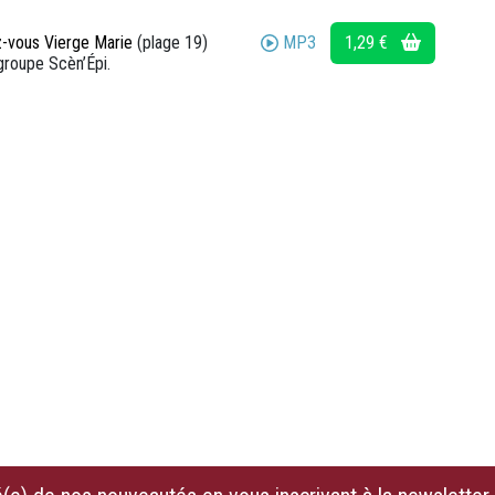
MP3
1,29 €
-vous Vierge Marie
(plage 19)
 groupe Scèn’Épi.