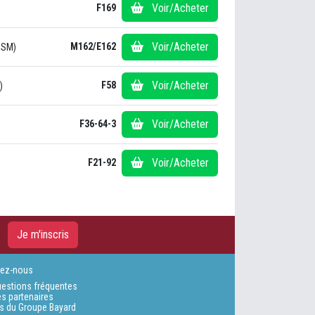
Voir/Acheter
F169
Voir/Acheter
M162/E162
 SM)
Voir/Acheter
F58
)
Voir/Acheter
F36-64-3
Voir/Acheter
F21-92
Je m'inscris
tez-nous
uestions fréquentes
es partenaires
es du Groupe Bayard