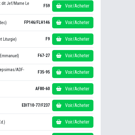
t dit Jef/Mame Le
Voir/Acheter
F59
Voir/Acheter
FP146/FLH146
dec)
Voir/Acheter
F9
 Liturgie)
Voir/Acheter
F67-27
'Emmanuel)
epsimas/ADF-
Voir/Acheter
F35-95
Voir/Acheter
AF80-60
Voir/Acheter
EDIT10-77/F237
Voir/Acheter
Ed.)