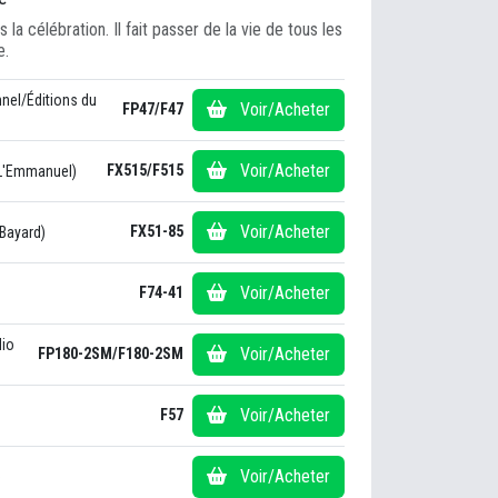
la célébration. Il fait passer de la vie de tous les
e.
nnel/Éditions du
Voir/Acheter
FP47/F47
Voir/Acheter
FX515/F515
/L'Emmanuel)
Voir/Acheter
FX51-85
Bayard)
Voir/Acheter
F74-41
dio
Voir/Acheter
FP180-2SM/F180-2SM
Voir/Acheter
F57
Voir/Acheter
)