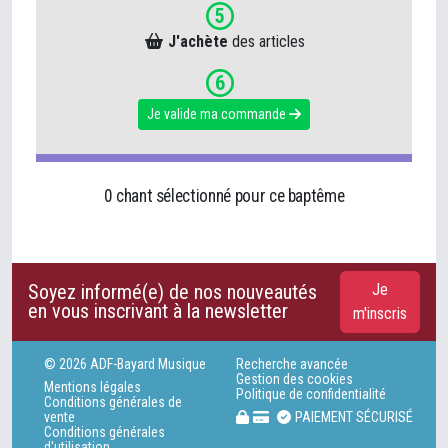
5
J'achète
des articles
6
Je valide ma commande
0 chant sélectionné pour ce baptême
Soyez informé(e) de nos nouveautés
Je
en vous inscrivant à la newsletter
m'inscris
© 2026 ADF-Bayard Musique
Recherche avancée
Gestion des cookies
Mentions légales
Politique de confidentialité
Conditions générales de
vente
PAIEMENT SÉCURISÉ
Conditions générales
d'utilisation