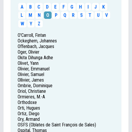
A
B
C
D
E
F
G
H
I
J
K
L
M
N
O
P
Q
R
S
T
U
V
W
Y
Z
O'Carroll, Fintan
Ockeghem, Johannes
Offenbach, Jacques
Oger, Olivier
Okita Dihunga Adhe
Olivet, Yann
Olivier, Emmanuel
Olivier, Samuel
Ollivier, James
Ombrie, Dominique
Oriol, Christiane
Ormieres, M.-A
Orthodoxe
Orti, Hugues
Ortiz, Diego
Ory, Armand
OSFS (Oblates de Saint François de Sales)
Ospital, Thomas