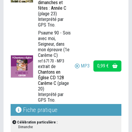
dimanches et
fêtes : Année C
(plage 23)
Interprété par
GPS Trio.
Psaume 90 - Sois
avec moi,
Seigneur, dans
mon épreuve (1e
Carême C)
ref.67170 - MP3
MP3
0,99 €
extrait de
Chantons en
Église CD 128
Carême C
(plage
20)
Interprété par
GPS Trio.
Fiche pratique
Célébration particulière :
Dimanche