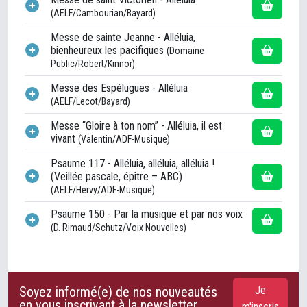
(AELF/Cambourian/Bayard)
Messe de sainte Jeanne - Alléluia,
bienheureux les pacifiques
(Domaine
Public/Robert/Kinnor)
Messe des Espélugues - Alléluia
(AELF/Lecot/Bayard)
Messe “Gloire à ton nom” - Alléluia, il est
vivant
(Valentin/ADF-Musique)
Psaume 117 - Alléluia, alléluia, alléluia !
(Veillée pascale, épître – ABC)
(AELF/Hervy/ADF-Musique)
Psaume 150 - Par la musique et par nos voix
(D. Rimaud/Schutz/Voix Nouvelles)
Soyez informé(e) de nos nouveautés
Je
en vous inscrivant à la newsletter
m'inscris