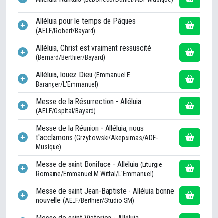
Alléluia pour le temps de Pâques
(AELF/Robert/Bayard)
Alléluia, Christ est vraiment ressuscité
(Bernard/Berthier/Bayard)
Alléluia, louez Dieu
(Emmanuel E
Baranger/L'Emmanuel)
Messe de la Résurrection - Alléluia
(AELF/Ospital/Bayard)
Messe de la Réunion - Alléluia, nous
t'acclamons
(Grzybowski/Akepsimas/ADF-
Musique)
Messe de saint Boniface - Alléluia
(Liturgie
Romaine/Emmanuel M Wittal/L'Emmanuel)
Messe de saint Jean-Baptiste - Alléluia bonne
nouvelle
(AELF/Berthier/Studio SM)
Messe de saint Victorien - Alléluia