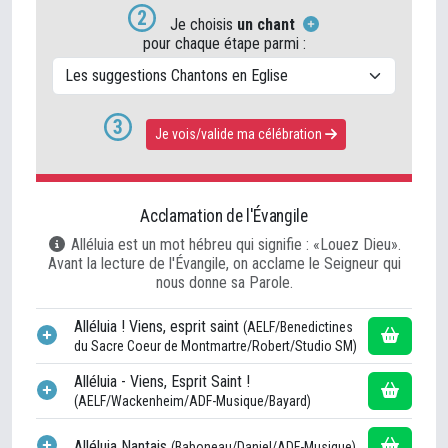
2
Je choisis
un chant
pour chaque étape parmi :
3
Je v
ois/v
alide ma célébration
Acclamation de l'Évangile
Alléluia est un mot hébreu qui signifie : «Louez Dieu».
Avant la lecture de l'Évangile, on acclame le Seigneur qui
nous donne sa Parole.
Alléluia ! Viens, esprit saint
(AELF/Benedictines
du Sacre Coeur de Montmartre/Robert/Studio SM)
Alléluia - Viens, Esprit Saint !
(AELF/Wackenheim/ADF-Musique/Bayard)
Alléluia Nantais
(Baboneau/Daniel/ADF-Musique)