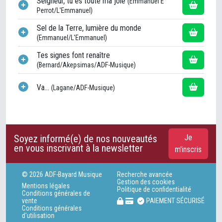
Seigneur, tu es toute ma joie
(Emmanuel E
Perrot/L'Emmanuel)
Sel de la Terre, lumière du monde
(Emmanuel/L'Emmanuel)
Tes signes font renaître
(Bernard/Akepsimas/ADF-Musique)
Va...
(Lagane/ADF-Musique)
Soyez informé(e) de nos nouveautés
Je
en vous inscrivant à la newsletter
m'inscris
© 2026 ADF-Bayard Musique
Recherche avancée
Gestion des cookies
Mentions légales
Politique de confidentialité
Conditions générales de
vente
PAIEMENT SÉCURISÉ
Conditions générales
d'utilisation